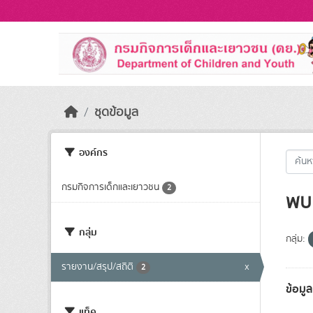
Skip to main content
ชุดข้อมูล
องค์กร
กรมกิจการเด็กและเยาวชน
2
พบ 
กลุ่ม
กลุ่ม:
รายงาน/สรุป/สถิติ
x
2
ข้อมู
แท็ค