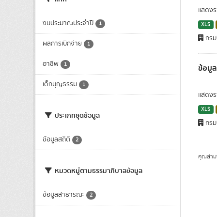
แสดงรา
งบประมาณประจำปี
1
XLS
กรมก
ผลการเบิกจ่าย
1
อาชีพ
1
ข้อม
เด็กบุญธรรม
1
แสดงร
XLS
ประเภทชุดข้อมูล
กรมก
ข้อมูลสถิติ
2
คุณสาม
หมวดหมู่ตามธรรมาภิบาลข้อมูล
ข้อมูลสาธารณะ
2