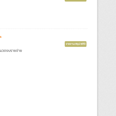
s
รายงาน/สรุป/สถิติ
หมวดงบรายจ่าย