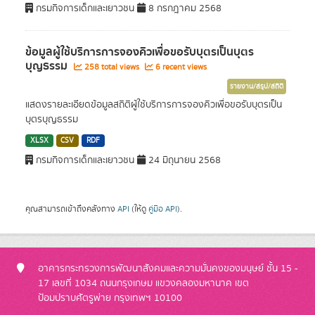
กรมกิจการเด็กและเยาวชน
8 กรกฎาคม 2568
ข้อมูลผู้ใช้บริการการจองคิวเพื่อขอรับบุตรเป็นบุตร
บุญธรรม
258 total views
6 recent views
รายงาน/สรุป/สถิติ
แสดงรายละเอียดข้อมูลสถิติผู้ใช้บริการการจองคิวเพื่อขอรับบุตรเป็น
บุตรบุญธรรม
XLSX
CSV
RDF
กรมกิจการเด็กและเยาวชน
24 มิถุนายน 2568
คุณสามารถเข้าถึงคลังทาง
API
(ให้ดู
คู่มือ API
).
อาคารกระทรวงการพัฒนาสังคมและความมั่นคงของมนุษย์ ชั้น 15 -
17 เลขที่ 1034 ถนนกรุงเกษม แขวงคลองมหานาค เขต
ป้อมปราบศัตรูพ่าย กรุงเทพฯ 10100