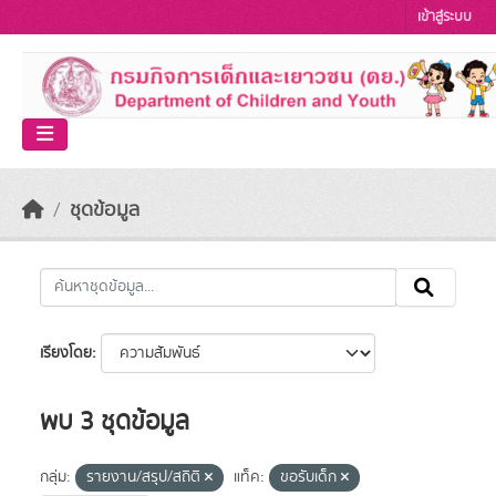
Skip to main content
เข้าสู่ระบบ
ชุดข้อมูล
เรียงโดย
พบ 3 ชุดข้อมูล
กลุ่ม:
รายงาน/สรุป/สถิติ
แท็ค:
ขอรับเด็ก