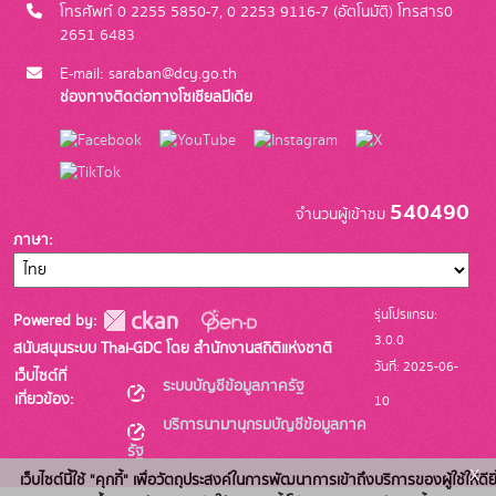
โทรศัพท์ 0 2255 5850-7, 0 2253 9116-7 (อัตโนมัติ) โทรสาร0
2651 6483
E-mail: saraban@dcy.go.th
ช่องทางติดต่อทางโซเชียลมีเดีย
540490
จำนวนผู้เข้าชม
ภาษา
รุ่นโปรแกรม:
Powered by:
3.0.0
สนับสนุนระบบ Thai-GDC โดย สำนักงานสถิติแห่งชาติ
วันที่: 2025-06-
เว็บไซต์ที่
ระบบบัญชีข้อมูลภาครัฐ
เกี่ยวข้อง:
10
บริการนามานุกรมบัญชีข้อมูลภาค
รัฐ
x
เว็บไซต์นี้ใช้ "คุกกี้" เพื่อวัตถุประสงค์ในการพัฒนาการเข้าถึงบริการของผู้ใช้ให้ดียิ