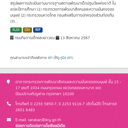
สรุปผลการประเมินตามมาตรฐานสถานพัฒนาเด็กปฐมวัยแห่งชาติ ใน
แต่ละปีการศึกษา (1) กระทรวงการพัฒนาสังคมและความมั่นคงของ
มนุษย์ (2) กระทรวงมหาดไทย กรมส่งเสริมการปกครองส่วนท้องถิ่น
(3)...
XLSX
CSV
RDF
กรมกิจการเด็กและเยาวชน
13 สิงหาคม 2567
คุณสามารถเข้าถึงคลังทาง
API
(ให้ดู
คู่มือ API
).
อาคารกระทรวงการพัฒนาสังคมและความมั่นคงของมนุษย์ ชั้น 15 -
17 เลขที่ 1034 ถนนกรุงเกษม แขวงคลองมหานาค เขต
ป้อมปราบศัตรูพ่าย กรุงเทพฯ 10100
โทรศัพท์ 0 2255 5850-7, 0 2253 9116-7 (อัตโนมัติ) โทรสาร0
2651 6483
E-mail: saraban@dcy.go.th
ช่องทางติดต่อทางโซเชียลมีเดีย