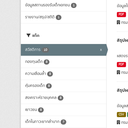
ข้อมูลสถานรองรับเด็กเอกชน
1
ข้อมูล
PDF
รายงาน/สรุป/สถิติ
1
กรมก
แท็ค
สรุปผ
สวัสดิการ
x
10
แสดงรา
กองทุนเด็ก
8
PDF
กรมก
ความเลื่อมล้ำ
8
คุ้มครองเด็ก
8
สรุปผ
สงเคราะห์รายบุคคล
8
ข้อมูล
เยาวชน
8
CSV
เด็กในภาวะยากลำบาก
7
กรมก