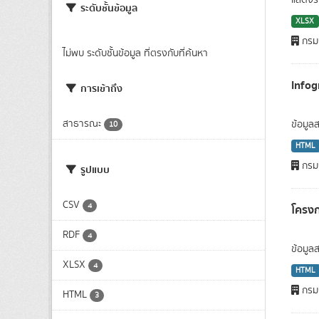
แสดงรา
ระดับชั้นข้อมูล
XLSX
กรมก
ไม่พบ ระดับชั้นข้อมูล ที่ตรงกับที่ค้นหา
Infog
การเข้าถึง
สาธารณะ
ข้อมูล
10
HTML
กรมก
รูปแบบ
CSV
4
โครงก
RDF
4
ข้อมูล
XLSX
4
HTML
กรมก
HTML
3