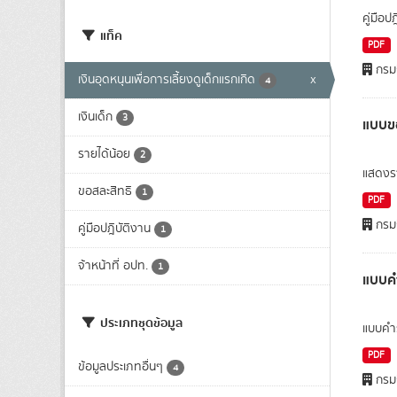
คู่มือป
แท็ค
PDF
กรมก
เงินอุดหนุนเพื่อการเลี้ยงดูเด็กแรกเกิด
x
4
เงินเด็ก
3
แบบขอ
รายได้น้อย
2
แสดงรา
ขอสละสิทธิ
1
PDF
กรมก
คู่มือปฎิบัติงาน
1
จ้าหน้าที่ อปท.
1
แบบคำ
ประเภทชุดข้อมูล
แบบคำร้
PDF
ข้อมูลประเภทอื่นๆ
4
กรมก