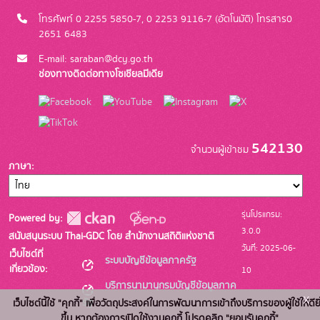
โทรศัพท์ 0 2255 5850-7, 0 2253 9116-7 (อัตโนมัติ) โทรสาร0
2651 6483
E-mail: saraban@dcy.go.th
ช่องทางติดต่อทางโซเชียลมีเดีย
542130
จำนวนผู้เข้าชม
ภาษา
รุ่นโปรแกรม:
Powered by:
3.0.0
สนับสนุนระบบ Thai-GDC โดย สำนักงานสถิติแห่งชาติ
วันที่: 2025-06-
เว็บไซต์ที่
ระบบบัญชีข้อมูลภาครัฐ
เกี่ยวข้อง:
10
บริการนามานุกรมบัญชีข้อมูลภาค
x
รัฐ
เว็บไซต์นี้ใช้ "คุกกี้" เพื่อวัตถุประสงค์ในการพัฒนาการเข้าถึงบริการของผู้ใช้ให้ดียิ
ขึ้น หากต้องการเปิดใช้งานคุกกี้ โปรดคลิก "ยอมรับคุกกี้"