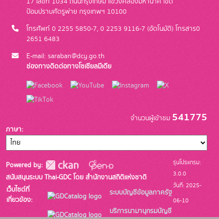
17 เลขที่ 1034 ถนนกรุงเกษม แขวงคลองมหานาค เขต
ป้อมปราบศัตรูพ่าย กรุงเทพฯ 10100
โทรศัพท์ 0 2255 5850-7, 0 2253 9116-7 (อัตโนมัติ) โทรสาร0
2651 6483
E-mail: saraban@dcy.go.th
ช่องทางติดต่อทางโซเชียลมีเดีย
541775
จำนวนผู้เข้าชม
ภาษา
รุ่นโปรแกรม:
Powered by:
3.0.0
สนับสนุนระบบ Thai-GDC โดย สำนักงานสถิติแห่งชาติ
วันที่: 2025-
เว็บไซต์ที่
ระบบบัญชีข้อมูลภาครัฐ
เกี่ยวข้อง:
06-10
บริการนามานุกรมบัญชี