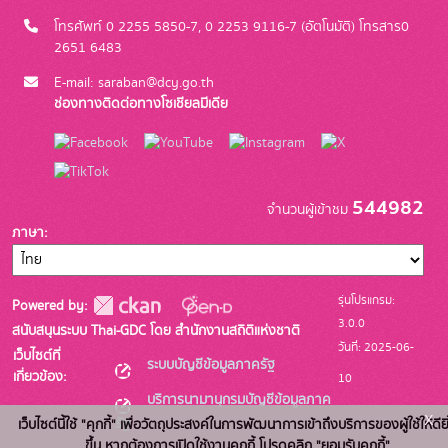
โทรศัพท์ 0 2255 5850-7, 0 2253 9116-7 (อัตโนมัติ) โทรสาร0
2651 6483
E-mail: saraban@dcy.go.th
ช่องทางติดต่อทางโซเชียลมีเดีย
544982
จำนวนผู้เข้าชม
ภาษา
รุ่นโปรแกรม:
Powered by:
3.0.0
สนับสนุนระบบ Thai-GDC โดย สำนักงานสถิติแห่งชาติ
วันที่: 2025-06-
เว็บไซต์ที่
ระบบบัญชีข้อมูลภาครัฐ
เกี่ยวข้อง:
10
บริการนามานุกรมบัญชีข้อมูลภาค
x
รัฐ
เว็บไซต์นี้ใช้ "คุกกี้" เพื่อวัตถุประสงค์ในการพัฒนาการเข้าถึงบริการของผู้ใช้ให้ดียิ
ขึ้น หากต้องการเปิดใช้งานคุกกี้ โปรดคลิก "ยอมรับคุกกี้"