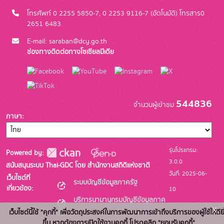
โทรศัพท์ 0 2255 5850-7, 0 2253 9116-7 (อัตโนมัติ) โทรสาร0
2651 6483
E-mail: saraban@dcy.go.th
ช่องทางติดต่อทางโซเชียลมีเดีย
544836
จำนวนผู้เข้าชม
ภาษา
รุ่นโปรแกรม:
Powered by:
3.0.0
สนับสนุนระบบ Thai-GDC โดย สำนักงานสถิติแห่งชาติ
วันที่: 2025-06-
เว็บไซต์ที่
ระบบบัญชีข้อมูลภาครัฐ
เกี่ยวข้อง:
10
บริการนามานุกรมบัญชีข้อมูลภาค
x
รัฐ
เว็บไซต์นี้ใช้ "คุกกี้" เพื่อวัตถุประสงค์ในการพัฒนาการเข้าถึงบริการของผู้ใช้ให้ดียิ
ขึ้น หากต้องการเปิดใช้งานคุกกี้ โปรดคลิก "ยอมรับคุกกี้"