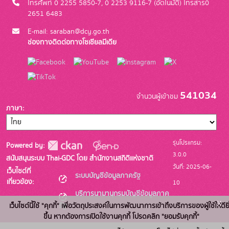
โทรศัพท์ 0 2255 5850-7, 0 2253 9116-7 (อัตโนมัติ) โทรสาร0
2651 6483
E-mail: saraban@dcy.go.th
ช่องทางติดต่อทางโซเชียลมีเดีย
541034
จำนวนผู้เข้าชม
ภาษา
รุ่นโปรแกรม:
Powered by:
3.0.0
สนับสนุนระบบ Thai-GDC โดย สำนักงานสถิติแห่งชาติ
วันที่: 2025-06-
เว็บไซต์ที่
ระบบบัญชีข้อมูลภาครัฐ
เกี่ยวข้อง:
10
บริการนามานุกรมบัญชีข้อมูลภาค
x
รัฐ
เว็บไซต์นี้ใช้ "คุกกี้" เพื่อวัตถุประสงค์ในการพัฒนาการเข้าถึงบริการของผู้ใช้ให้ดียิ
ขึ้น หากต้องการเปิดใช้งานคุกกี้ โปรดคลิก "ยอมรับคุกกี้"