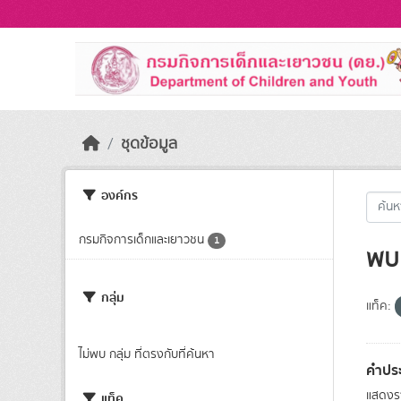
Skip to main content
ชุดข้อมูล
องค์กร
กรมกิจการเด็กและเยาวชน
1
พบ 
กลุ่ม
แท็ค:
ไม่พบ กลุ่ม ที่ตรงกับที่ค้นหา
คำประ
แสดงรา
แท็ค