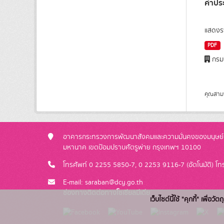
คำประ
แสดงรา
PDF
กรมก
คุณสาม
อาคารกระทรวงการพัฒนาสังคมและความมั่นคงของมนุษย์ ช
มหานาค เขตป้อมปราบศัตรูพ่าย กรุงเทพฯ 10100
โทรศัพท์ 0 2255 5850-7, 0 2253 9116-7 (อัตโนมัติ) 
E-mail: saraban@dcy.go.th
ช่องทางติดต่อทางโซเชียลมีเดีย
เว็บไซต์นี้ใช้ "คุกกี้" เพื