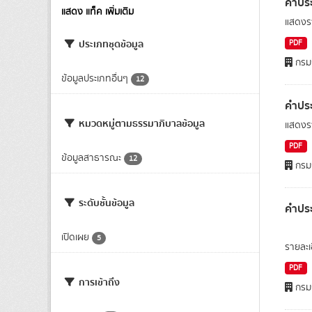
คำประ
แสดง แท็ค เพิ่มเติม
แสดงรา
ประเภทชุดข้อมูล
PDF
กรมก
ข้อมูลประเภทอื่นๆ
12
คำประ
หมวดหมู่ตามธรรมาภิบาลข้อมูล
แสดงรา
PDF
ข้อมูลสาธารณะ
12
กรมก
ระดับชั้นข้อมูล
คำประ
เปิดเผย
5
รายละเ
PDF
การเข้าถึง
กรมก