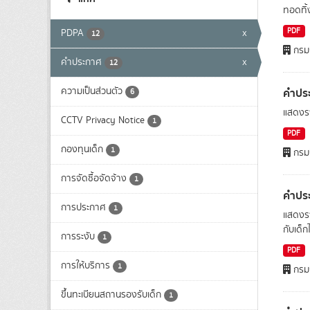
ทอดทิ้
PDF
PDPA
x
12
กรมก
คำประกาศ
x
12
ความเป็นส่วนตัว
คำประ
6
แสดงรา
CCTV Privacy Notice
1
PDF
กองทุนเด็ก
1
กรมก
การจัดซื้อจัดจ้าง
1
คำประ
การประกาศ
1
แสดงรา
กับเด็
การระงับ
1
PDF
การให้บริการ
1
กรมก
ขึ้นทะเบียนสถานรองรับเด็ก
1