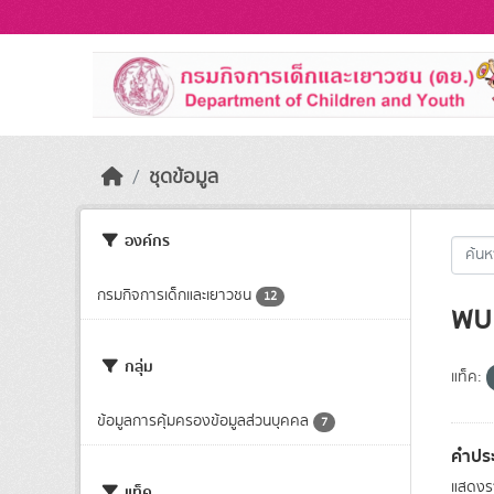
Skip to main content
ชุดข้อมูล
องค์กร
กรมกิจการเด็กและเยาวชน
12
พบ 
กลุ่ม
แท็ค:
ข้อมูลการคุ้มครองข้อมูลส่วนบุคคล
7
คำประ
แสดงรา
แท็ค