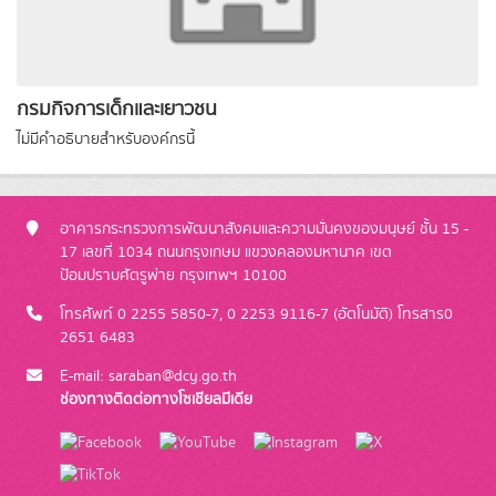
กรมกิจการเด็กและเยาวชน
ไม่มีคำอธิบายสำหรับองค์กรนี้
อาคารกระทรวงการพัฒนาสังคมและความมั่นคงของมนุษย์ ชั้น 15 -
17 เลขที่ 1034 ถนนกรุงเกษม แขวงคลองมหานาค เขต
ป้อมปราบศัตรูพ่าย กรุงเทพฯ 10100
โทรศัพท์ 0 2255 5850-7, 0 2253 9116-7 (อัตโนมัติ) โทรสาร0
2651 6483
E-mail: saraban@dcy.go.th
ช่องทางติดต่อทางโซเชียลมีเดีย