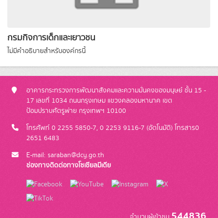
กรมกิจการเด็กและเยาวชน
ไม่มีคำอธิบายสำหรับองค์กรนี้
อาคารกระทรวงการพัฒนาสังคมและความมั่นคงของมนุษย์ ชั้น 15 -
17 เลขที่ 1034 ถนนกรุงเกษม แขวงคลองมหานาค เขต
ป้อมปราบศัตรูพ่าย กรุงเทพฯ 10100
โทรศัพท์ 0 2255 5850-7, 0 2253 9116-7 (อัตโนมัติ) โทรสาร0
2651 6483
E-mail: saraban@dcy.go.th
ช่องทางติดต่อทางโซเชียลมีเดีย
544836
จำนวนผู้เข้าชม