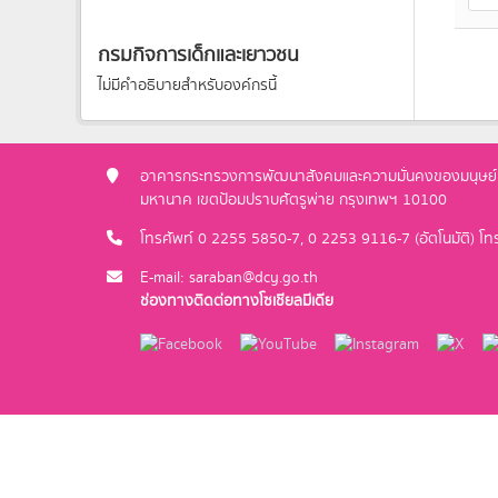
กรมกิจการเด็กและเยาวชน
ไม่มีคำอธิบายสำหรับองค์กรนี้
อาคารกระทรวงการพัฒนาสังคมและความมั่นคงของมนุษย์ ช
มหานาค เขตป้อมปราบศัตรูพ่าย กรุงเทพฯ 10100
โทรศัพท์ 0 2255 5850-7, 0 2253 9116-7 (อัตโนมัติ) 
E-mail: saraban@dcy.go.th
ช่องทางติดต่อทางโซเชียลมีเดีย