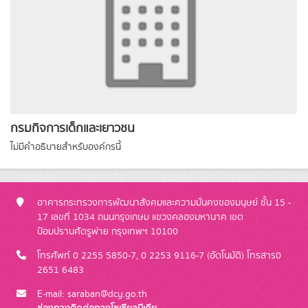
กรมกิจการเด็กและเยาวชน
ไม่มีคำอธิบายสำหรับองค์กรนี้
อาคารกระทรวงการพัฒนาสังคมและความมั่นคงของมนุษย์ ชั้น 15 -
17 เลขที่ 1034 ถนนกรุงเกษม แขวงคลองมหานาค เขต
ป้อมปราบศัตรูพ่าย กรุงเทพฯ 10100
โทรศัพท์ 0 2255 5850-7, 0 2253 9116-7 (อัตโนมัติ) โทรสาร0
2651 6483
E-mail: saraban@dcy.go.th