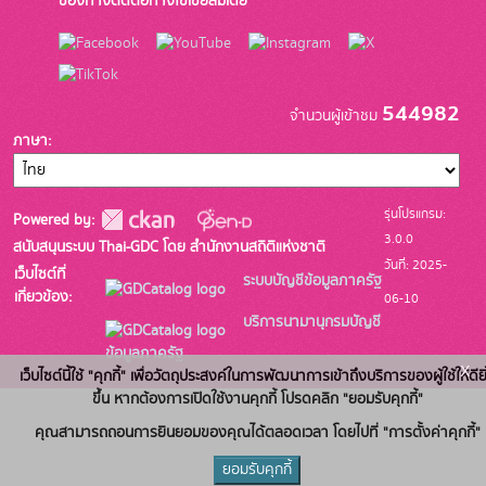
ช่องทางติดต่อทางโซเชียลมีเดีย
544982
จำนวนผู้เข้าชม
ภาษา
รุ่นโปรแกรม:
Powered by:
3.0.0
สนับสนุนระบบ Thai-GDC โดย สำนักงานสถิติแห่งชาติ
วันที่: 2025-
เว็บไซต์ที่
ระบบบัญชีข้อมูลภาครัฐ
เกี่ยวข้อง:
06-10
บริการนามานุกรมบัญชี
ข้อมูลภาครัฐ
x
เว็บไซต์นี้ใช้ "คุกกี้" เพื่อวัตถุประสงค์ในการพัฒนาการเข้าถึงบริการของผู้ใช้ให้ดียิ
ขึ้น หากต้องการเปิดใช้งานคุกกี้ โปรดคลิก "ยอมรับคุกกี้"
คุณสามารถถอนการยินยอมของคุณได้ตลอดเวลา โดยไปที่ "การตั้งค่าคุกกี้"
ยอมรับคุกกี้